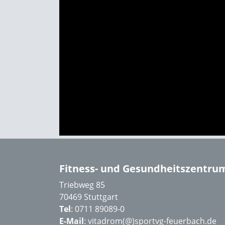
Fitness- und Gesundheitszentru
Triebweg 85
70469 Stuttgart
Tel
: 0711 89089-0
E-Mail
:
vitadrom(@)sportvg-feuerbach.de