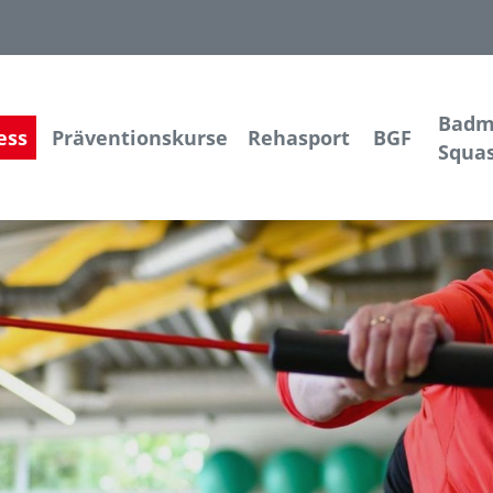
Badm
ess
Präventionskurse
Rehasport
BGF
Squa