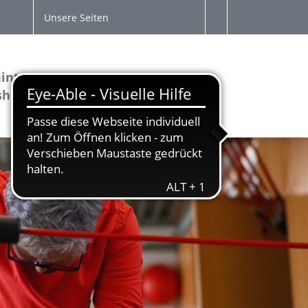
Unsere Seiten
inton &
VitArena
Service
sh